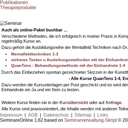
Publikationen
Therapieprodukte
Auch als online-Paket buchbar ...
Verschiedene Methoden, die ich erfolgreich in meiner Praxis in Kem
regelmäßig Kurse an.
Dazu gehört die Ausbildungsreihe der Mentalfeld Techniken nach Dr. 
Mentalfeldtechniken 1-3
sicheres Testen u Ausleitungsmethoden mit der Einhandrut
QuanTens - Behandlungsmethode mit der Einhandrute 1-4
Durch das Einbeziehen spontan gezeichneter Skizzen in der Kunstth
- Alle Kurse QuanTens 1-4, En
Dazu werden die Kursunterlagen per Post geschickt und es wird der
Einhandrute ein Ja und ein Nein zu testen.
Weitere Kurse finden sie in der
Kursübersicht
oder auf
Anfrage
.
Alle Kurse sind praxisorientiert, die Inhalte werden mit anderen T
Impressum
|
AGB
|
Datenschutz
|
Sitemap
|
Links
SeminareOnline 1.62 based on
Seminarverwaltung-Skript
© 200